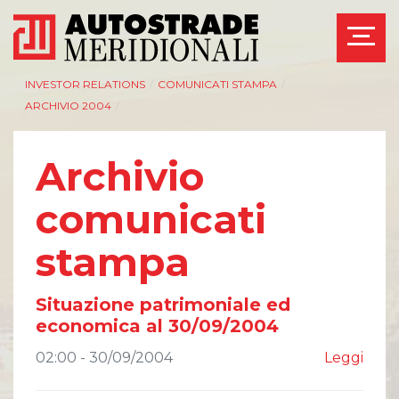
INVESTOR RELATIONS
/
COMUNICATI STAMPA
/
ARCHIVIO 2004
/
Archivio
AZIENDA
INVESTOR RELATIONS
comunicati
Management
Governance
stampa
Bilanci e relazioni
Calendario eventi
intermedie
societari
Azionisti
Eventi e
Situazione patrimoniale ed
documentazione
Modello Organizzativo
disponibile
economica al 30/09/2004
Linee Guida del
Bilanci e relazioni
Gruppo ASPI
intermedie
02:00 - 30/09/2004
Leggi
Assemblee