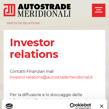
INVESTOR RELATIONS
/
Investor
relations
AZIENDA
INVESTOR RELATIONS
Management
Governance
Bilanci e relazioni
Calendario eventi
Contatti Finanziari mail
intermedie
societari
investor.relations@autostrademeridionali.it
Azionisti
Eventi e
documentazione
Modello Organizzativo
disponibile
Linee Guida del
Bilanci e relazioni
Per la diffusione e lo stoccaggio delle
Gruppo ASPI
intermedie
Informazioni Regolamentate, Autostrade
Assemblee
Meridionali S.p.A. ha scelto di avvalersi del