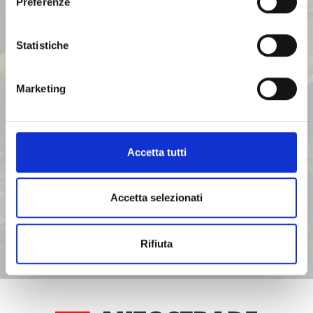
Preferenze
BILANCI E RELAZIONI
Statistiche
INTERMEDIE
Marketing
ASSEMBLEE
COMUNICATI STAMPA
Accetta tutti
ORGANI SOCIALI
Accetta selezionati
ETHICS OFFICE
Rifiuta