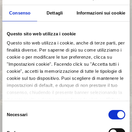
Comunicati Stampa
sistema 1Info, www.1Info.it, gestito da
Organi Sociali
Computershare S.p.A. avente sede in Milano,
Consenso
Dettagli
Informazioni sui cookie
ETHICS OFFICE
Via Lorenzo Mascheroni 19 e autorizzato da
CONSOB
Questo sito web utilizza i cookie
Questo sito web utilizza i cookie, anche di terze parti, per
AZIENDA
finalità diverse. Per saperne di più su come utilizziamo i
cookie o per modificare le tue preferenze, clicca su
"Impostazioni cookie". Facendo click su "Accetta tutti i
INVESTOR RELATIONS
cookie", accetti la memorizzazione di tutte le tipologie di
cookie sul tuo dispositivo. Puoi scegliere di mantenere le
GOVERNANCE
impostazioni di default, e dunque di non prestare il tuo
consenso, chiudendo il presente banner selezionando la
X posta in alto a destra oppure facendo click su “Rifiuta
CALENDARIO EVENTI SOCIETARI
tutti” e potrai continuare la navigazione sul sito in
Selezione
assenza dei cookie diversi da quelli tecnici. Per maggiori
Necessari
del
informazioni puoi consultare la nostra politica sui cookie
EVENTI E DOCUMENTAZIONE
consenso
cliccando sul seguente
Privacy
.
DISPONIBILE