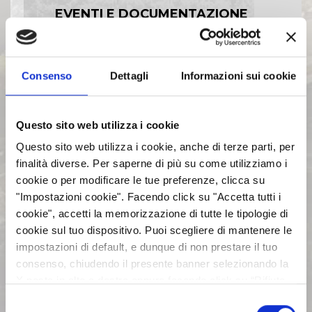
EVENTI E DOCUMENTAZIONE
DISPONIBILE
BILANCI E RELAZIONI
Consenso
Dettagli
Informazioni sui cookie
INTERMEDIE
Questo sito web utilizza i cookie
ASSEMBLEE
Questo sito web utilizza i cookie, anche di terze parti, per
finalità diverse. Per saperne di più su come utilizziamo i
cookie o per modificare le tue preferenze, clicca su
COMUNICATI STAMPA
"Impostazioni cookie". Facendo click su "Accetta tutti i
cookie", accetti la memorizzazione di tutte le tipologie di
ARCHIVIO 2017
cookie sul tuo dispositivo. Puoi scegliere di mantenere le
impostazioni di default, e dunque di non prestare il tuo
consenso, chiudendo il presente banner selezionando la
ARCHIVIO 2016
X posta in alto a destra oppure facendo click su “Rifiuta
tutti” e potrai continuare la navigazione sul sito in
Selezione