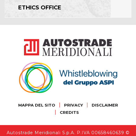
ETHICS OFFICE
|
|
MAPPA DEL SITO
PRIVACY
DISCLAIMER
|
CREDITS
Autostrade Meridionali S.p.A. P.IVA 00658460639 ©