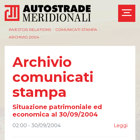
INVESTOR RELATIONS
/
COMUNICATI STAMPA
/
ARCHIVIO 2004
/
Archivio
AZIENDA
INVESTOR RELATIONS
comunicati
Management
Governance
stampa
Bilanci e relazioni
Calendario eventi
intermedie
societari
Azionisti
Eventi e
Situazione patrimoniale ed
documentazione
Modello Organizzativo
disponibile
economica al 30/09/2004
Linee Guida del
Bilanci e relazioni
Gruppo ASPI
intermedie
02:00 - 30/09/2004
Leggi
Assemblee