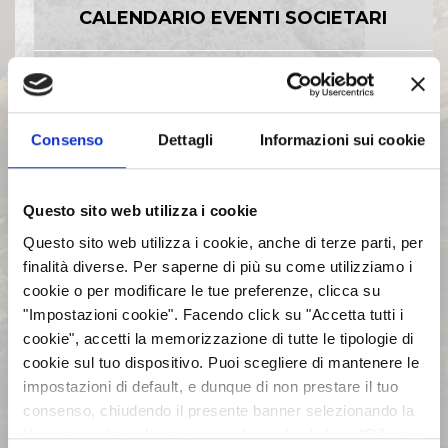
CALENDARIO EVENTI SOCIETARI
EVENTI E DOCUMENTAZIONE
DISPONIBILE
Consenso
Dettagli
Informazioni sui cookie
BILANCI E RELAZIONI
INTERMEDIE
Questo sito web utilizza i cookie
Questo sito web utilizza i cookie, anche di terze parti, per
ASSEMBLEE
finalità diverse. Per saperne di più su come utilizziamo i
cookie o per modificare le tue preferenze, clicca su
"Impostazioni cookie". Facendo click su "Accetta tutti i
COMUNICATI STAMPA
cookie", accetti la memorizzazione di tutte le tipologie di
cookie sul tuo dispositivo. Puoi scegliere di mantenere le
impostazioni di default, e dunque di non prestare il tuo
ARCHIVIO 2017
consenso, chiudendo il presente banner selezionando la
X posta in alto a destra oppure facendo click su “Rifiuta