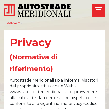
PRIVACY
/
Privacy
AZIENDA
INVESTOR RELATIONS
(Normativa di
Management
Governance
riferimento)
Bilanci e relazioni
Calendario eventi
intermedie
societari
Azionisti
Eventi e
Autostrade Meridionali s.p.a. informa i visitatori
documentazione
Modello Organizzativo
del proprio sito istituzionale Web -
disponibile
Linee Guida del
www.autostrademeridionali.it - di provvedere
Bilanci e relazioni
Gruppo ASPI
intermedie
alla tutela dei dati personali nel rispetto ed in
Assemblee
conformità alle vigenti norme privacy (Codice