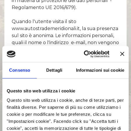
Comunicati Stampa
in materia di protezione dei dati personali -
Regolamento UE 2016/679).
Organi Sociali
ETHICS OFFICE
Quando l'utente visita il sito
www.autostrademeridionali.it, la sua presenza
sul sito è anonima. Le informazioni personali,
quali il nome o l'indirizzo e-mail, non vengono
raccolte mentre si visita il sito medesimo.
Autostrade Meridionali s.p.a., in qualità di
Consenso
Dettagli
Informazioni sui cookie
"Titolare" dei trattamenti dei dati personali, ha
identificato al suo interno - sulla base dei
trattamenti personali effettuati e censiti - i
Questo sito web utilizza i cookie
seguenti "Referenti Interni", ai sensi dell'art.28
del citato Regolamento UE 2016/679 (GDPR):
Questo sito web utilizza i cookie, anche di terze parti, per
finalità diverse. Per saperne di più su come utilizziamo i
Responsabile Amministrazione,
cookie o per modificare le tue preferenze, clicca su
Finanza, Controllo di Gestione e
"Impostazioni cookie". Facendo click su "Accetta tutti i
Contratti
cookie", accetti la memorizzazione di tutte le tipologie di
Responsabile Risorse Esazione e