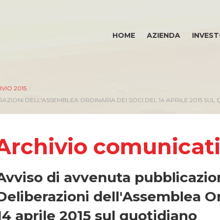
HOME
AZIENDA
INVEST
VIO 2015
/
AZIONI DELL'ASSEMBLEA ORDINARIA DEI SOCI DEL 14 APRILE 2015 SUL
INVESTOR RELATIONS
E
Archivio comunicat
Governance
Avviso di avvenuta pubblicazio
Calendario eventi societari
Deliberazioni dell'Assemblea Or
Eventi e documentazione disponibile
14 aprile 2015 sul quotidiano
Bilanci e relazioni intermedie