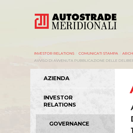
INVESTOR RELATIONS
/
COMUNICATI STAMPA
/
ARCHI
AVVISO DI AVVENUTA PUBBLICAZIONE DELLE DELIBER
AZIENDA
AZIENDA
INVESTOR
Management
RELATIONS
Bilanci e relazioni intermedie
Azionisti
GOVERNANCE
Modello Organizzativo