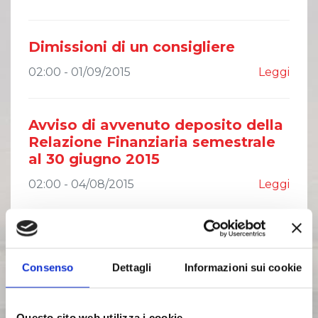
Dimissioni di un consigliere
02:00 - 01/09/2015
Leggi
Avviso di avvenuto deposito della
Relazione Finanziaria semestrale
al 30 giugno 2015
02:00 - 04/08/2015
Leggi
Avviso di avvenuto deposito della
Relazione Finanziaria semestrale
Consenso
Dettagli
Informazioni sui cookie
al 30 giugno 2015 sul quotidiano
02:00 - 04/08/2015
Leggi
Questo sito web utilizza i cookie