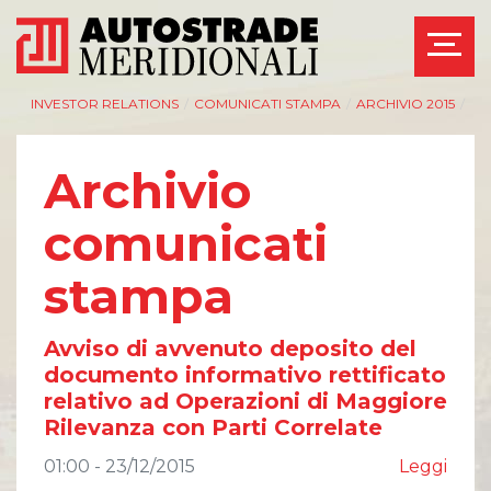
INVESTOR RELATIONS
/
COMUNICATI STAMPA
/
ARCHIVIO 2015
/
Archivio
comunicati
AZIENDA
INVESTOR RELATIONS
stampa
Management
Governance
Bilanci e relazioni
Calendario eventi
intermedie
societari
Avviso di avvenuto deposito del
Azionisti
Eventi e
documento informativo rettificato
documentazione
Modello Organizzativo
disponibile
relativo ad Operazioni di Maggiore
Linee Guida del
Bilanci e relazioni
Rilevanza con Parti Correlate
Gruppo ASPI
intermedie
Assemblee
01:00 - 23/12/2015
Leggi