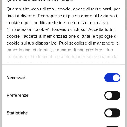
Questo sito web utilizza i cookie, anche di terze parti, per
Approvata la Relazione Finanziaria
finalità diverse. Per saperne di più su come utilizziamo i
Semestrale al 30 giugno 2015
cookie o per modificare le tue preferenze, clicca su
02:00 - 27/07/2015
Leggi
"Impostazioni cookie". Facendo click su "Accetta tutti i
cookie", accetti la memorizzazione di tutte le tipologie di
cookie sul tuo dispositivo. Puoi scegliere di mantenere le
impostazioni di default, e dunque di non prestare il tuo
consenso, chiudendo il presente banner selezionando la
Precedente
Successivo
X posta in alto a destra oppure facendo click su “Rifiuta
tutti” e potrai continuare la navigazione sul sito in
Selezione
assenza dei cookie diversi da quelli tecnici. Per maggiori
Necessari
del
AZIENDA
informazioni puoi consultare la nostra politica sui cookie
consenso
cliccando sul seguente
Privacy
.
Preferenze
INVESTOR RELATIONS
Statistiche
GOVERNANCE