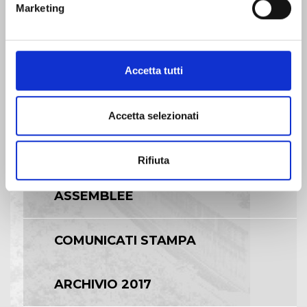
Marketing
CALENDARIO EVENTI SOCIETARI
Accetta tutti
EVENTI E DOCUMENTAZIONE
DISPONIBILE
Accetta selezionati
BILANCI E RELAZIONI
INTERMEDIE
Rifiuta
ASSEMBLEE
COMUNICATI STAMPA
ARCHIVIO 2017