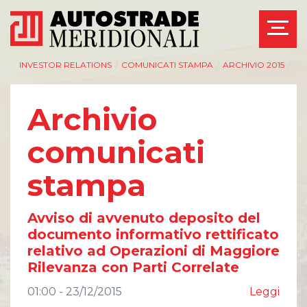
INVESTOR RELATIONS
/
COMUNICATI STAMPA
/
ARCHIVIO 2015
/
Archivio
comunicati
AZIENDA
INVESTOR RELATIONS
stampa
Management
Governance
Bilanci e relazioni
Calendario eventi
intermedie
societari
Avviso di avvenuto deposito del
Azionisti
Eventi e
documento informativo rettificato
documentazione
Modello Organizzativo
disponibile
relativo ad Operazioni di Maggiore
Linee Guida del
Bilanci e relazioni
Rilevanza con Parti Correlate
Gruppo ASPI
intermedie
Assemblee
01:00 - 23/12/2015
Leggi