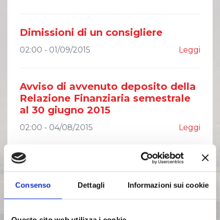
Dimissioni di un consigliere
02:00 - 01/09/2015
Leggi
Avviso di avvenuto deposito della
Relazione Finanziaria semestrale
al 30 giugno 2015
02:00 - 04/08/2015
Leggi
Avviso di avvenuto deposito della
Relazione Finanziaria semestrale
Consenso
Dettagli
Informazioni sui cookie
al 30 giugno 2015 sul quotidiano
02:00 - 04/08/2015
Leggi
Questo sito web utilizza i cookie