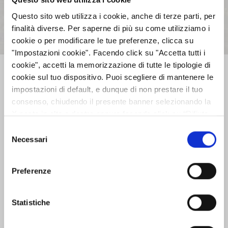
Questo sito web utilizza i cookie, anche di terze parti, per
Approvata la Relazione Finanziaria
finalità diverse. Per saperne di più su come utilizziamo i
Semestrale al 30 giugno 2015
cookie o per modificare le tue preferenze, clicca su
02:00 - 27/07/2015
Leggi
"Impostazioni cookie". Facendo click su "Accetta tutti i
cookie", accetti la memorizzazione di tutte le tipologie di
cookie sul tuo dispositivo. Puoi scegliere di mantenere le
impostazioni di default, e dunque di non prestare il tuo
consenso, chiudendo il presente banner selezionando la
Precedente
Successivo
X posta in alto a destra oppure facendo click su “Rifiuta
tutti” e potrai continuare la navigazione sul sito in
Selezione
assenza dei cookie diversi da quelli tecnici. Per maggiori
Necessari
del
AZIENDA
informazioni puoi consultare la nostra politica sui cookie
consenso
cliccando sul seguente
Privacy
.
Preferenze
INVESTOR RELATIONS
Statistiche
GOVERNANCE