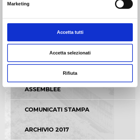
Marketing
CALENDARIO EVENTI SOCIETARI
Accetta tutti
EVENTI E DOCUMENTAZIONE
DISPONIBILE
Accetta selezionati
BILANCI E RELAZIONI
INTERMEDIE
Rifiuta
ASSEMBLEE
COMUNICATI STAMPA
ARCHIVIO 2017