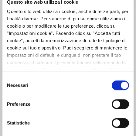
Questo sito web utilizza i cookie
Centro Direzionale Isola
Questo sito web utilizza i cookie, anche di terze parti, per
A/7,...
finalità diverse. Per saperne di più su come utilizziamo i
24/02/2022
cookie o per modificare le tue preferenze, clicca su
"Impostazioni cookie". Facendo click su "Accetta tutti i
cookie", accetti la memorizzazione di tutte le tipologie di
Assemblea Ordinaria del
cookie sul tuo dispositivo. Puoi scegliere di mantenere le
impostazioni di default, e dunque di non prestare il tuo
16/17 Giugno 2021
consenso, chiudendo il presente banner selezionando la
X posta in alto a destra oppure facendo click su “Rifiuta
Assemblea Ordinaria del
Vai al Dettaglio
tutti” e potrai continuare la navigazione sul sito in
Selezione
16/17 Giugno 2021 I Signori
assenza dei cookie diversi da quelli tecnici. Per maggiori
Necessari
del
Soci sono convocati in
informazioni puoi consultare la nostra politica sui cookie
consenso
Assemblea Ordinaria
cliccando sul seguente
Privacy
.
Preferenze
presso la sede legale in
Napoli, Via G. Porzio, 4 -
Centro Direzionale Isola...
Statistiche
07/05/2021