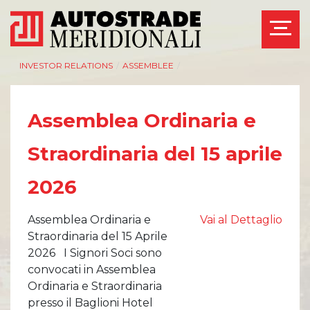
INVESTOR RELATIONS
/
ASSEMBLEE
/
Assemblea Ordinaria e
AZIENDA
INVESTOR RELATIONS
Straordinaria del 15 aprile
Management
Governance
2026
Bilanci e relazioni
Calendario eventi
intermedie
societari
Assemblea Ordinaria e
Vai al Dettaglio
Azionisti
Eventi e
documentazione
Straordinaria del 15 Aprile
Modello Organizzativo
disponibile
2026 I Signori Soci sono
Linee Guida del
Bilanci e relazioni
convocati in Assemblea
Gruppo ASPI
intermedie
Ordinaria e Straordinaria
Assemblee
presso il Baglioni Hotel