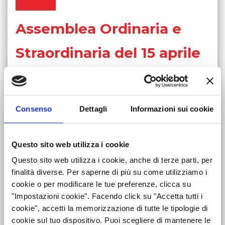
Comunicati Stampa
Organi Sociali
Assemblea Ordinaria e
ETHICS OFFICE
Straordinaria del 15 aprile
2026
Assemblea Ordinaria e Straordinaria del 15 Aprile
Consenso
Dettagli
Informazioni sui cookie
2026 I Signori Soci sono convocati in Assemblea
Ordinaria e Straordinaria presso il Baglioni Hotel
Regina Via ...
Questo sito web utilizza i cookie
LEGGI
Questo sito web utilizza i cookie, anche di terze parti, per
finalità diverse. Per saperne di più su come utilizziamo i
cookie o per modificare le tue preferenze, clicca su
"Impostazioni cookie". Facendo click su "Accetta tutti i
cookie", accetti la memorizzazione di tutte le tipologie di
cookie sul tuo dispositivo. Puoi scegliere di mantenere le