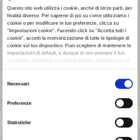
Questo sito web utilizza i cookie, anche di terze parti, per
CALENDARIO EVENTI SOCIETARI
finalità diverse. Per saperne di più su come utilizziamo i
cookie o per modificare le tue preferenze, clicca su
EVENTI E DOCUMENTAZIONE
"Impostazioni cookie". Facendo click su "Accetta tutti i
DISPONIBILE
cookie", accetti la memorizzazione di tutte le tipologie di
cookie sul tuo dispositivo. Puoi scegliere di mantenere le
impostazioni di default, e dunque di non prestare il tuo
BILANCI E RELAZIONI
consenso, chiudendo il presente banner selezionando la
INTERMEDIE
X posta in alto a destra oppure facendo click su “Rifiuta
tutti” e potrai continuare la navigazione sul sito in
Selezione
assenza dei cookie diversi da quelli tecnici. Per maggiori
Necessari
ASSEMBLEE
del
informazioni puoi consultare la nostra politica sui cookie
consenso
cliccando sul seguente
Privacy
.
Preferenze
COMUNICATI STAMPA
Statistiche
ARCHIVIO 2017