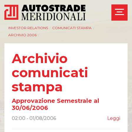
INVESTOR RELATIONS
/
COMUNICATI STAMPA
/
ARCHIVIO 2006
/
Archivio
AZIENDA
INVESTOR RELATIONS
comunicati
Management
Governance
stampa
Bilanci e relazioni
Calendario eventi
intermedie
societari
Azionisti
Eventi e
Approvazione Semestrale al
documentazione
Modello Organizzativo
disponibile
30/06/2006
Linee Guida del
Bilanci e relazioni
Gruppo ASPI
intermedie
02:00 - 01/08/2006
Leggi
Assemblee