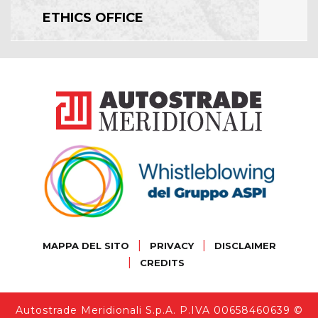
ETHICS OFFICE
|
|
MAPPA DEL SITO
PRIVACY
DISCLAIMER
|
CREDITS
Autostrade Meridionali S.p.A. P.IVA 00658460639 ©