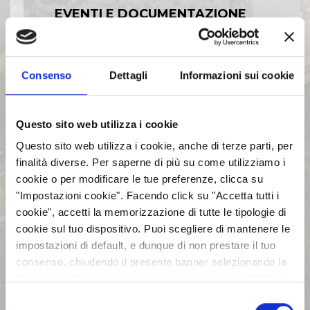
EVENTI E DOCUMENTAZIONE
DISPONIBILE
BILANCI E RELAZIONI
Consenso
Dettagli
Informazioni sui cookie
INTERMEDIE
Questo sito web utilizza i cookie
ASSEMBLEE
Questo sito web utilizza i cookie, anche di terze parti, per
finalità diverse. Per saperne di più su come utilizziamo i
cookie o per modificare le tue preferenze, clicca su
COMUNICATI STAMPA
"Impostazioni cookie". Facendo click su "Accetta tutti i
cookie", accetti la memorizzazione di tutte le tipologie di
ARCHIVIO 2017
cookie sul tuo dispositivo. Puoi scegliere di mantenere le
impostazioni di default, e dunque di non prestare il tuo
consenso, chiudendo il presente banner selezionando la
ARCHIVIO 2016
X posta in alto a destra oppure facendo click su “Rifiuta
tutti” e potrai continuare la navigazione sul sito in
Selezione