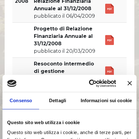
Comunicati Stampa
2008
Relazione Finanziaria
Organi Sociali
Annuale al 31/12/2008
pubblicato il 06/04/2009
ETHICS OFFICE
Progetto di Relazione
Finanziaria Annuale al
31/12/2008
pubblicato il 20/03/2009
Resoconto intermedio
di gestione
al 30/09/2008
Relazione finanziaria
Semestrale
Consenso
Dettagli
Informazioni sui cookie
al 30/06/2008
Resoconto intermedio
Questo sito web utilizza i cookie
di gestione
Questo sito web utilizza i cookie, anche di terze parti, per
al 31/03/2008