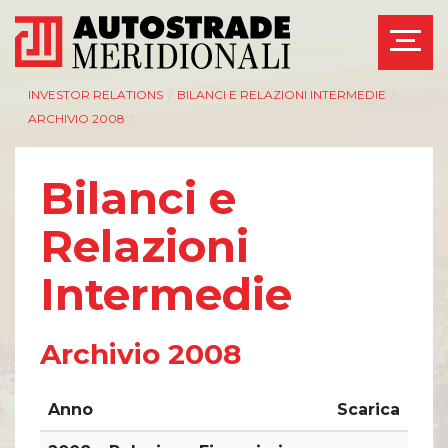
INVESTOR RELATIONS
/
BILANCI E RELAZIONI INTERMEDIE
/
ARCHIVIO 2008
/
Bilanci e
AZIENDA
INVESTOR RELATIONS
Relazioni
Management
Governance
Intermedie
Bilanci e relazioni
Calendario eventi
intermedie
societari
Azionisti
Eventi e
documentazione
Archivio 2008
Modello Organizzativo
disponibile
Linee Guida del
Bilanci e relazioni
Gruppo ASPI
intermedie
Anno
Scarica
Assemblee