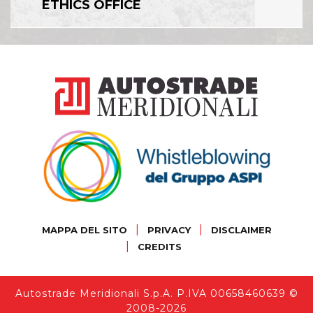
ETHICS OFFICE
|
|
MAPPA DEL SITO
PRIVACY
DISCLAIMER
|
CREDITS
Autostrade Meridionali S.p.A. P.IVA 00658460639 ©
2008-2026