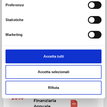
cliccando sul seguente
Privacy
.
31/12/2015
Preferenze
Resoconto
intermedio di
Statistiche
gestione
al 30/09/2015
Marketing
Relazione
Finanziaria
Semestrale
Accetta tutti
al 30/06/2015
Resoconto
Accetta selezionati
intermedio di
gestione
al 31/03/2015
Rifiuta
Relazione
2014
Finanziaria
Annuale