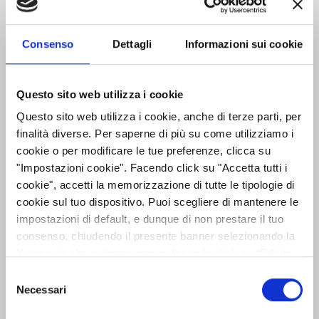
al 30/09/2016
Relazione
Consenso
Dettagli
Informazioni sui cookie
Finanziaria
Semestrale
al 30/06/2016
Questo sito web utilizza i cookie
Questo sito web utilizza i cookie, anche di terze parti, per
Relazione
finalità diverse. Per saperne di più su come utilizziamo i
Trimestrale
cookie o per modificare le tue preferenze, clicca su
al 31/03/2016
"Impostazioni cookie". Facendo click su "Accetta tutti i
Relazione
cookie", accetti la memorizzazione di tutte le tipologie di
2015
Finanziaria
cookie sul tuo dispositivo. Puoi scegliere di mantenere le
Annuale
impostazioni di default, e dunque di non prestare il tuo
al 31/12/2015
consenso, chiudendo il presente banner selezionando la
X posta in alto a destra oppure facendo click su “Rifiuta
Progetto di
tutti” e potrai continuare la navigazione sul sito in
Selezione
Relazione
assenza dei cookie diversi da quelli tecnici. Per maggiori
Necessari
del
Finanziaria
informazioni puoi consultare la nostra politica sui cookie
consenso
Annuale
al