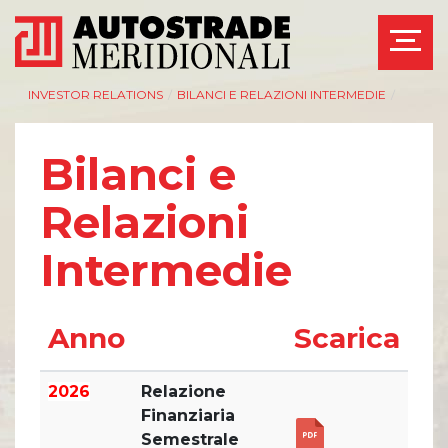
INVESTOR RELATIONS
/
BILANCI E RELAZIONI INTERMEDIE
/
Bilanci e
Relazioni
AZIENDA
INVESTOR RELATIONS
Intermedie
Management
Governance
Bilanci e relazioni
Calendario eventi
intermedie
societari
Azionisti
Eventi e
Anno
Scarica
documentazione
Modello Organizzativo
disponibile
Linee Guida del
Bilanci e relazioni
2026
Relazione
Gruppo ASPI
intermedie
Finanziaria
Assemblee
Semestrale