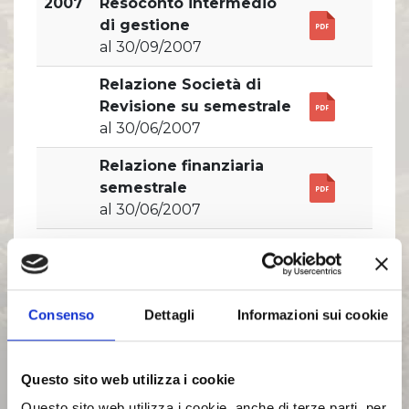
Comunicati Stampa
2007
Resoconto intermedio
Organi Sociali
di gestione
al 30/09/2007
ETHICS OFFICE
Relazione Società di
Revisione su semestrale
al 30/06/2007
Relazione finanziaria
semestrale
al 30/06/2007
Resoconto intermedio
di gestione
al 31/03/2007
Consenso
Dettagli
Informazioni sui cookie
Bilancio di esercizio
pubblicato il 31/03/2008
Questo sito web utilizza i cookie
Progetto di Bilancio di
Questo sito web utilizza i cookie, anche di terze parti, per