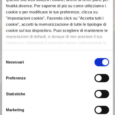
esercizio
finalità diverse. Per saperne di più su come utilizziamo i
pubblicato il 13/03/2008
cookie o per modificare le tue preferenze, clicca su
"Impostazioni cookie". Facendo click su "Accetta tutti i
cookie", accetti la memorizzazione di tutte le tipologie di
AZIENDA
cookie sul tuo dispositivo. Puoi scegliere di mantenere le
impostazioni di default, e dunque di non prestare il tuo
consenso, chiudendo il presente banner selezionando la
INVESTOR RELATIONS
X posta in alto a destra oppure facendo click su “Rifiuta
tutti” e potrai continuare la navigazione sul sito in
Selezione
assenza dei cookie diversi da quelli tecnici. Per maggiori
Necessari
GOVERNANCE
del
informazioni puoi consultare la nostra politica sui cookie
consenso
cliccando sul seguente
Privacy
.
Preferenze
CALENDARIO EVENTI SOCIETARI
Statistiche
EVENTI E DOCUMENTAZIONE
DISPONIBILE
Marketing