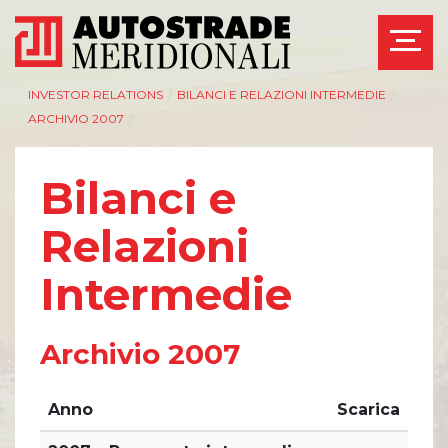
INVESTOR RELATIONS
/
BILANCI E RELAZIONI INTERMEDIE
/
ARCHIVIO 2007
/
Bilanci e
AZIENDA
INVESTOR RELATIONS
Relazioni
Management
Governance
Intermedie
Bilanci e relazioni
Calendario eventi
intermedie
societari
Azionisti
Eventi e
documentazione
Archivio 2007
Modello Organizzativo
disponibile
Linee Guida del
Bilanci e relazioni
Gruppo ASPI
intermedie
Anno
Scarica
Assemblee