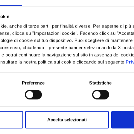
Assemblea Or
ookie
Straordinaria 
kie, anche di terze parti, per finalità diverse. Per saperne di più
enze, clicca su "Impostazioni cookie". Facendo click su "Accetta tu
Assemblea Ordinaria e Str
ologie di cookie sul tuo dispositivo. Puoi scegliere di mantenere 
Soci sono convocati in As
 consenso, chiudendo il presente banner selezionando la X posta 
il Baglioni Hotel Regina Via
i” e potrai continuare la navigazione sul sito in assenza dei cookie
nsultare la nostra politica sui cookie cliccando sul seguente
Pri
LEGGI
Preferenze
Statistiche
IONS
Accetta selezionati
29/07/2026