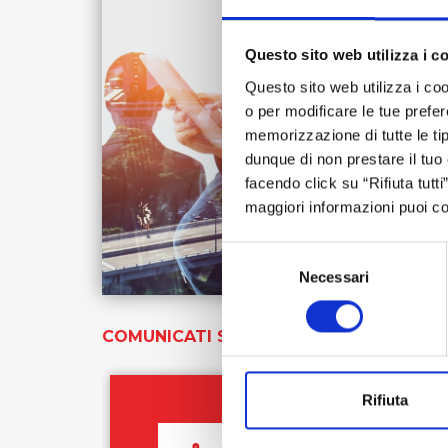
Questo sito web utilizza i c
Questo sito web utilizza i coo
o per modificare le tue prefer
memorizzazione di tutte le tip
dunque di non prestare il tuo
facendo click su “Rifiuta tutt
maggiori informazioni puoi co
Selezione
Necessari
del
consenso
COMUNICATI STAMPA INVESTOR RELAT
Rifiuta
3/2026
30/07/2026