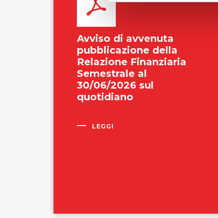
Avviso di avvenuta
pubblicazione della
tto
Relazione Finanziaria
Semestrale al
30/06/2026 sul
aria
quotidiano
oci
LEGGI