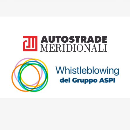
|
|
|
MAPPA DEL SITO
PRIVACY
DISCLAIMER
CREDITS
tostrade Meridionali S.p.A. P.IVA 00658460639 © 2008-2