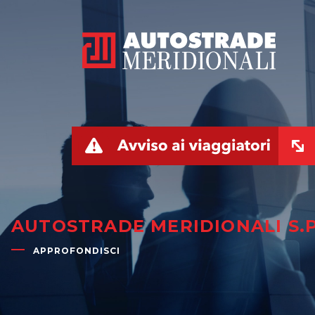
AZIENDA
AUTOSTRADE MERIDIONALI S.P
Management
APPROFONDISCI
Bilanci e relazioni intermedie
Azionisti
Modello Organizzativo