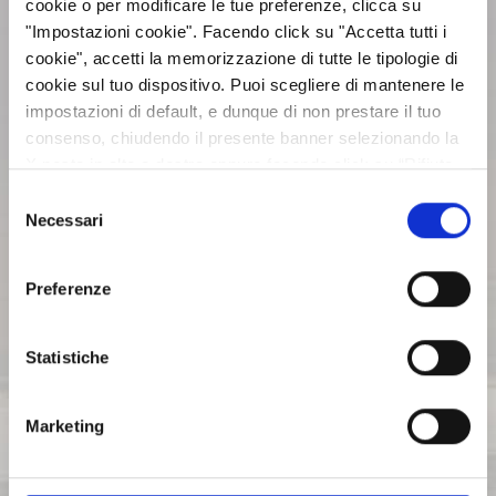
cookie o per modificare le tue preferenze, clicca su
"Impostazioni cookie". Facendo click su "Accetta tutti i
BILANCI E RELAZIONI
cookie", accetti la memorizzazione di tutte le tipologie di
INTERMEDIE
cookie sul tuo dispositivo. Puoi scegliere di mantenere le
impostazioni di default, e dunque di non prestare il tuo
consenso, chiudendo il presente banner selezionando la
ASSEMBLEE
X posta in alto a destra oppure facendo click su “Rifiuta
tutti” e potrai continuare la navigazione sul sito in
Selezione
assenza dei cookie diversi da quelli tecnici. Per maggiori
Necessari
COMUNICATI STAMPA
del
informazioni puoi consultare la nostra politica sui cookie
consenso
cliccando sul seguente
Privacy
.
Preferenze
ARCHIVIO 2017
Statistiche
ARCHIVIO 2016
Marketing
ARCHIVIO 2015