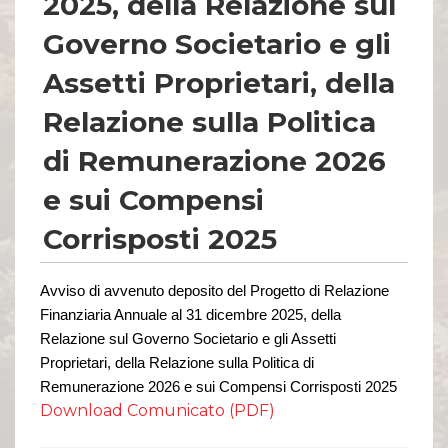
2025, della Relazione sul
Comunicati Stampa
Organi Sociali
Governo Societario e gli
ETHICS OFFICE
Assetti Proprietari, della
Relazione sulla Politica
di Remunerazione 2026
e sui Compensi
Corrisposti 2025
Avviso di avvenuto deposito del Progetto di Relazione
Finanziaria Annuale al 31 dicembre 202
5
, della
Relazione sul Governo Societario e gli Assetti
Proprietari, della Relazione sulla Politica di
Remunerazione 202
6
e sui Compensi Corrisposti 202
5
Download Comunicato (PDF)