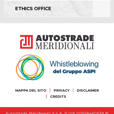
ETHICS OFFICE
|
|
MAPPA DEL SITO
PRIVACY
DISCLAIMER
|
CREDITS
Autostrade Meridionali S.p.A. P.IVA 00658460639 ©