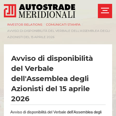
INVESTOR RELATIONS
/
COMUNICATI STAMPA
/
AVVISO DI DISPONIBILITÀ DEL VERBALE DELL'ASSEMBLEA DEGLI
AZIONISTI DEL 15 APRILE 2026
AZIENDA
INVESTOR RELATIONS
Avviso di disponibilità
del Verbale
Management
Governance
Bilanci e relazioni
Calendario eventi
dell'Assemblea degli
intermedie
societari
Azionisti
Eventi e
Azionisti del 15 aprile
documentazione
Modello Organizzativo
disponibile
2026
Linee Guida del
Bilanci e relazioni
Gruppo ASPI
intermedie
Assemblee
Avviso di disponibilità del Verbale
dell'Assemblea degli