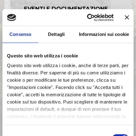
EVENTI E DOCUMENTAZIONE
DISPONIBILE
Consenso
Dettagli
Informazioni sui cookie
BILANCI E RELAZIONI
INTERMEDIE
Questo sito web utilizza i cookie
ASSEMBLEE
Questo sito web utilizza i cookie, anche di terze parti, per
finalità diverse. Per saperne di più su come utilizziamo i
cookie o per modificare le tue preferenze, clicca su
COMUNICATI STAMPA
"Impostazioni cookie". Facendo click su "Accetta tutti i
cookie", accetti la memorizzazione di tutte le tipologie di
ARCHIVIO 2017
cookie sul tuo dispositivo. Puoi scegliere di mantenere le
impostazioni di default, e dunque di non prestare il tuo
consenso, chiudendo il presente banner selezionando la
ARCHIVIO 2016
X posta in alto a destra oppure facendo click su “Rifiuta
tutti” e potrai continuare la navigazione sul sito in
Selezione