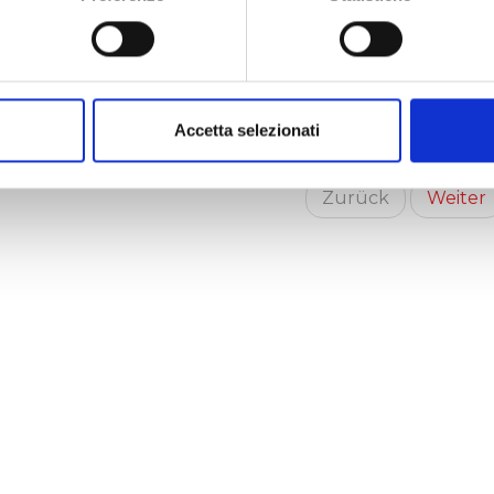
vviso di avvenuta pubblicazione delle del
rdinaria dei Soci del 07/04/10
2:00 - 08/04/2010
Accetta selezionati
Zurück
Weiter