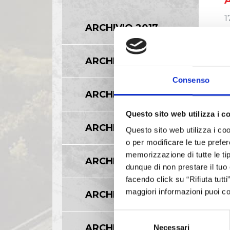
1
ARCHIVIO 2017
A
ARCHIVIO 2016
Consenso
1
ARCHIVIO 2015
Questo sito web utilizza i c
A
ARCHIVIO 2014
Questo sito web utilizza i coo
o per modificare le tue prefer
1
memorizzazione di tutte le tip
ARCHIVIO 2013
dunque di non prestare il tuo
facendo click su “Rifiuta tutt
maggiori informazioni puoi co
ARCHIVIO 2012
1
Selezione
ARCHIVIO 2011
Necessari
del