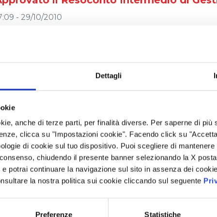
Approvato il Resoconto Intermedio di Gest
7:09 - 29/10/2010
vviso di avvenuto deposito della Relazion
30/06/2010
Dettagli
7:10 - 29/07/2010
ookie
pprovazione della Relazione Finanziaria 
kie, anche di terze parti, per finalità diverse. Per saperne di più
enze, clicca su "Impostazioni cookie". Facendo click su "Accetta tu
7:11 - 23/07/2010
ologie di cookie sul tuo dispositivo. Puoi scegliere di mantenere 
 consenso, chiudendo il presente banner selezionando la X posta 
i” e potrai continuare la navigazione sul sito in assenza dei cookie
Approvazione Resoconto Intermedio di Ges
nsultare la nostra politica sui cookie cliccando sul seguente
Pri
7:12 - 05/05/2010
Preferenze
Statistiche