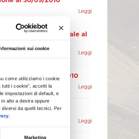
ione al 30/09/2010
Leggi
e Finanziaria Semestrale al
Informazioni sui cookie
Leggi
Semestrale al 30/06/2010
 su come utilizziamo i cookie
tti i cookie", accetti la
Leggi
le impostazioni di default, e
in alto a destra oppure
 diversi da quelli tecnici. Per
tione al 31/03/2010
vacy
.
Leggi
Marketing