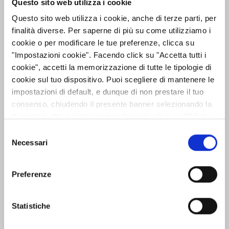
Questo sito web utilizza i cookie
Questo sito web utilizza i cookie, anche di terze parti, per
Avviso di convocazione
finalità diverse. Per saperne di più su come utilizziamo i
dell’Assemblea Ordinaria e
cookie o per modificare le tue preferenze, clicca su
Straordinaria dei Soci del 15 aprile
"Impostazioni cookie". Facendo click su "Accetta tutti i
2026
cookie", accetti la memorizzazione di tutte le tipologie di
cookie sul tuo dispositivo. Puoi scegliere di mantenere le
Leggi
Avviso di convocazione dell’Assemblea
impostazioni di default, e dunque di non prestare il tuo
Ordinaria
e Straordinaria
dei Soci del 1
5
consenso, chiudendo il presente banner selezionando la
aprile 202
6
X posta in alto a destra oppure facendo click su “Rifiuta
10:53 - 11/03/2026
tutti” e potrai continuare la navigazione sul sito in
Selezione
assenza dei cookie diversi da quelli tecnici. Per maggiori
Necessari
del
informazioni puoi consultare la nostra politica sui cookie
Avviso di avvenuta pubblicazione
consenso
cliccando sul seguente
Privacy
.
sul quotidiano dell’estratto
Preferenze
dell’avviso di convocazione
dell’Assemblea Ordinaria e
Straordinaria dei Soci del 15 aprile
Statistiche
2026