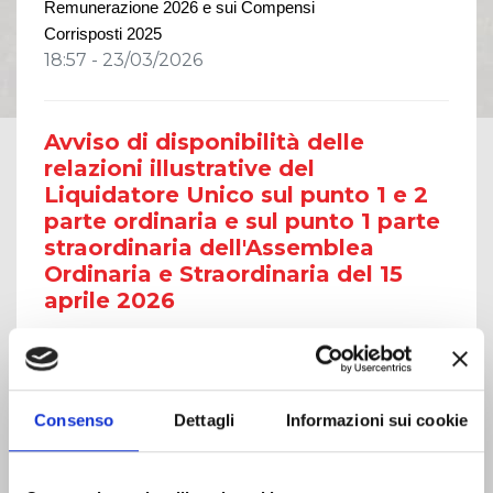
Remunerazione 202
6
e sui Compensi
Corrisposti 202
5
18:57 - 23/03/2026
Avviso di disponibilità delle
relazioni illustrative del
Liquidatore Unico sul punto 1 e 2
parte ordinaria e sul punto 1 parte
straordinaria dell'Assemblea
Ordinaria e Straordinaria del 15
aprile 2026
Leggi
Avviso di disponibilità delle relazioni
illustrative del Liquidatore Unico sul punto 1
e 2 parte ordinaria e sul punto 1 parte
Consenso
Dettagli
Informazioni sui cookie
straordinaria dell'Assemblea Ordinaria e
Straordinaria del 15 aprile 2026
11:13 - 11/03/2026