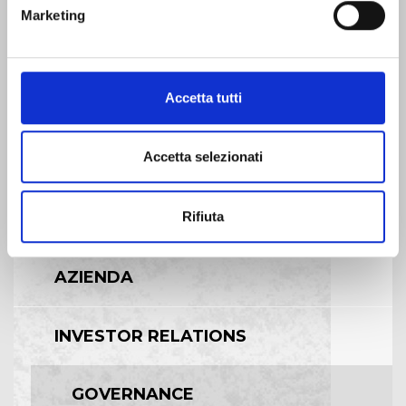
Leggi
Marketing
Avviso di avvenuta pubblicazione sul
quotidiano dell’estratto dell’avviso di
convocazione dell’Assemblea Ordinaria
e
Straordinaria
dei Soci del 1
5
aprile 202
6
Accetta tutti
01:00 - 11/03/2026
Accetta selezionati
Zurück
Weiter
Rifiuta
AZIENDA
INVESTOR RELATIONS
GOVERNANCE