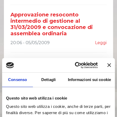
Approvazione resoconto
intermedio di gestione al
31/03/2009 e convocazione di
assemblea ordinaria
20:06 - 05/05/2009
Leggi
Adeguamenti tariffari 2009
23:55 - 30/04/2009
Leggi
Consenso
Dettagli
Informazioni sui cookie
Approvazione della Relazione
Finanziaria Annuale al 31/12/2008
Questo sito web utilizza i cookie
22:54 - 06/04/2009
Leggi
Questo sito web utilizza i cookie, anche di terze parti, per
finalità diverse. Per saperne di più su come utilizziamo i