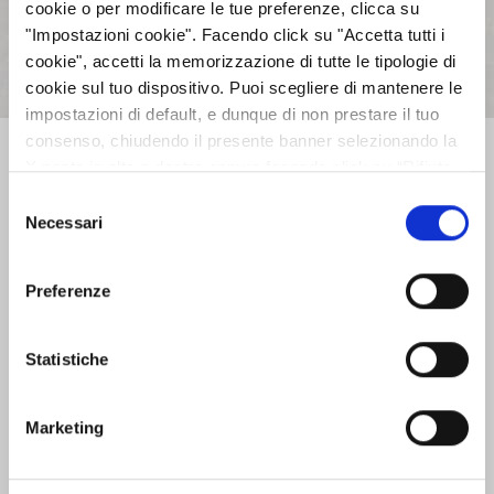
cookie o per modificare le tue preferenze, clicca su
"Impostazioni cookie". Facendo click su "Accetta tutti i
cookie", accetti la memorizzazione di tutte le tipologie di
Zurück
Weiter
cookie sul tuo dispositivo. Puoi scegliere di mantenere le
impostazioni di default, e dunque di non prestare il tuo
consenso, chiudendo il presente banner selezionando la
AZIENDA
X posta in alto a destra oppure facendo click su “Rifiuta
tutti” e potrai continuare la navigazione sul sito in
Selezione
assenza dei cookie diversi da quelli tecnici. Per maggiori
Necessari
del
INVESTOR RELATIONS
informazioni puoi consultare la nostra politica sui cookie
consenso
cliccando sul seguente
Privacy
.
Preferenze
GOVERNANCE
Statistiche
CALENDARIO EVENTI SOCIETARI
Marketing
EVENTI E DOCUMENTAZIONE
DISPONIBILE