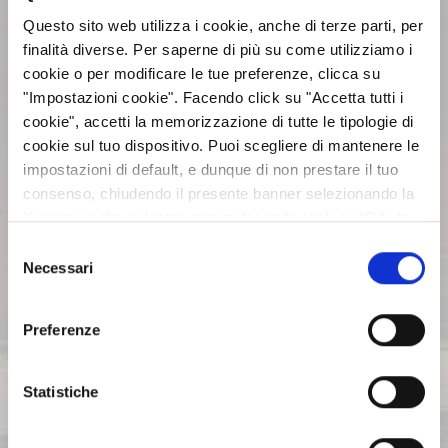
Questo sito web utilizza i cookie, anche di terze parti, per
CALENDARIO EVENTI SOCIETARI
finalità diverse. Per saperne di più su come utilizziamo i
cookie o per modificare le tue preferenze, clicca su
EVENTI E DOCUMENTAZIONE
"Impostazioni cookie". Facendo click su "Accetta tutti i
DISPONIBILE
cookie", accetti la memorizzazione di tutte le tipologie di
cookie sul tuo dispositivo. Puoi scegliere di mantenere le
impostazioni di default, e dunque di non prestare il tuo
BILANCI E RELAZIONI
consenso, chiudendo il presente banner selezionando la
INTERMEDIE
X posta in alto a destra oppure facendo click su “Rifiuta
tutti” e potrai continuare la navigazione sul sito in
Selezione
assenza dei cookie diversi da quelli tecnici. Per maggiori
Necessari
ASSEMBLEE
del
informazioni puoi consultare la nostra politica sui cookie
consenso
cliccando sul seguente
Privacy
.
Preferenze
COMUNICATI STAMPA
Statistiche
ARCHIVIO 2017