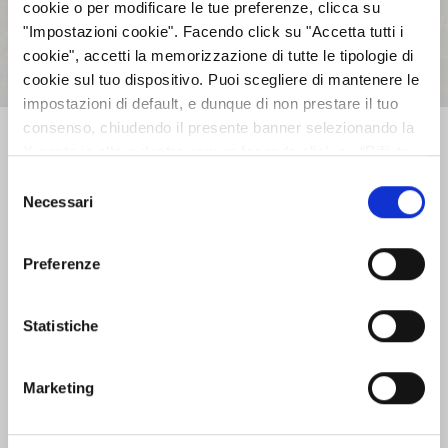
cookie o per modificare le tue preferenze, clicca su
"Impostazioni cookie". Facendo click su "Accetta tutti i
cookie", accetti la memorizzazione di tutte le tipologie di
Precedente
Successivo
cookie sul tuo dispositivo. Puoi scegliere di mantenere le
impostazioni di default, e dunque di non prestare il tuo
consenso, chiudendo il presente banner selezionando la
AZIENDA
X posta in alto a destra oppure facendo click su “Rifiuta
tutti” e potrai continuare la navigazione sul sito in
Selezione
assenza dei cookie diversi da quelli tecnici. Per maggiori
Necessari
del
INVESTOR RELATIONS
informazioni puoi consultare la nostra politica sui cookie
consenso
cliccando sul seguente
Privacy
.
Preferenze
GOVERNANCE
Statistiche
CALENDARIO EVENTI SOCIETARI
Marketing
EVENTI E DOCUMENTAZIONE
DISPONIBILE