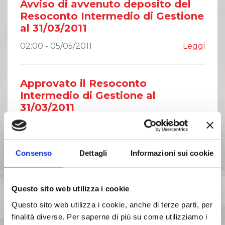
Avviso di avvenuto deposito del
Resoconto Intermedio di Gestione
al 31/03/2011
02:00 - 05/05/2011
Leggi
Approvato il Resoconto
Intermedio di Gestione al
31/03/2011
02:00 - 04/05/2011
Leggi
Consenso
Dettagli
Informazioni sui cookie
Avviso di avvenuta pubblicazione
delle Deliberazioni dell'Assemblea
dei Soci sul quotidiano
Questo sito web utilizza i cookie
02:00 - 14/04/2011
Leggi
Questo sito web utilizza i cookie, anche di terze parti, per
finalità diverse. Per saperne di più su come utilizziamo i