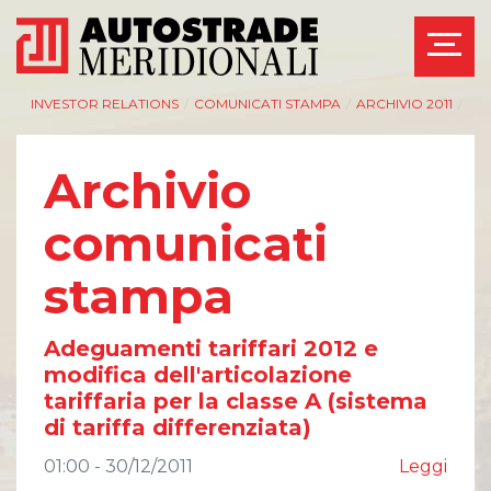
INVESTOR RELATIONS
/
COMUNICATI STAMPA
/
ARCHIVIO 2011
/
Archivio
comunicati
AZIENDA
INVESTOR RELATIONS
stampa
Management
Governance
Bilanci e relazioni
Calendario eventi
intermedie
societari
Adeguamenti tariffari 2012 e
Azionisti
Eventi e
modifica dell'articolazione
documentazione
Modello Organizzativo
disponibile
tariffaria per la classe A (sistema
Linee Guida del
Bilanci e relazioni
di tariffa differenziata)
Gruppo ASPI
intermedie
Assemblee
01:00 - 30/12/2011
Leggi