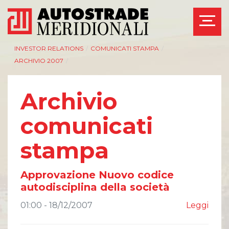
INVESTOR RELATIONS
/
COMUNICATI STAMPA
/
ARCHIVIO 2007
/
Archivio
AZIENDA
INVESTOR RELATIONS
comunicati
Management
Governance
stampa
Bilanci e relazioni
Calendario eventi
intermedie
societari
Azionisti
Eventi e
Approvazione Nuovo codice
documentazione
Modello Organizzativo
disponibile
autodisciplina della società
Linee Guida del
Bilanci e relazioni
Gruppo ASPI
intermedie
01:00 - 18/12/2007
Leggi
Assemblee