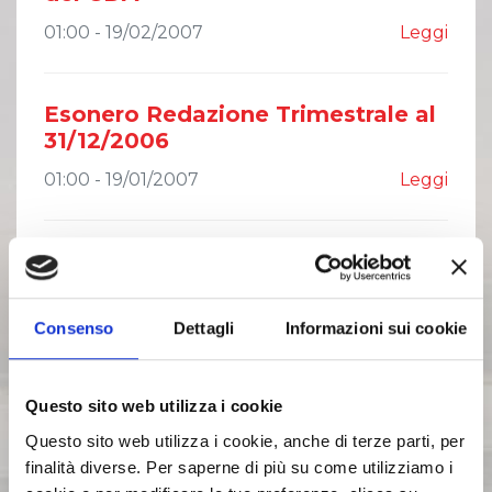
01:00 - 19/02/2007
Leggi
Esonero Redazione Trimestrale al
31/12/2006
01:00 - 19/01/2007
Leggi
Approvazione Trimestrale al
30/09/2007
01:00 - 30/10/2007
Leggi
Consenso
Dettagli
Informazioni sui cookie
Approvazione Trimestrale al
Questo sito web utilizza i cookie
31/03/2007 e convocazione
Questo sito web utilizza i cookie, anche di terze parti, per
Assemblea Straordinaria del
finalità diverse. Per saperne di più su come utilizziamo i
25/06/2007