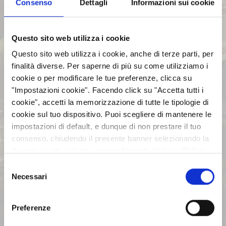
Consenso
Dettagli
Informazioni sui cookie
2014
Questo sito web utilizza i cookie
2013
Questo sito web utilizza i cookie, anche di terze parti, per
finalità diverse. Per saperne di più su come utilizziamo i
2012
cookie o per modificare le tue preferenze, clicca su
"Impostazioni cookie". Facendo click su "Accetta tutti i
2011
cookie", accetti la memorizzazione di tutte le tipologie di
cookie sul tuo dispositivo. Puoi scegliere di mantenere le
2010
impostazioni di default, e dunque di non prestare il tuo
consenso, chiudendo il presente banner selezionando la
2009
X posta in alto a destra oppure facendo click su “Rifiuta
tutti” e potrai continuare la navigazione sul sito in
2008
Selezione
assenza dei cookie diversi da quelli tecnici. Per maggiori
Necessari
del
informazioni puoi consultare la nostra politica sui cookie
consenso
2007
cliccando sul seguente
Privacy
.
Preferenze
2006