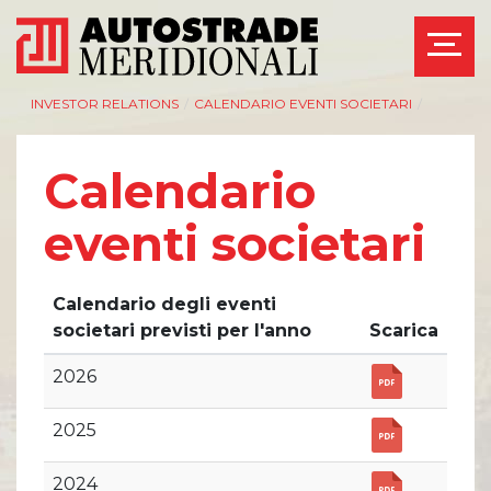
INVESTOR RELATIONS
/
CALENDARIO EVENTI SOCIETARI
/
Calendario
eventi societari
AZIENDA
INVESTOR RELATIONS
Management
Governance
Calendario degli eventi
Bilanci e relazioni
Calendario eventi
intermedie
societari
societari previsti per l'anno
Scarica
Azionisti
Eventi e
documentazione
2026
Modello Organizzativo
disponibile
Linee Guida del
Bilanci e relazioni
Gruppo ASPI
2025
intermedie
Assemblee
2024