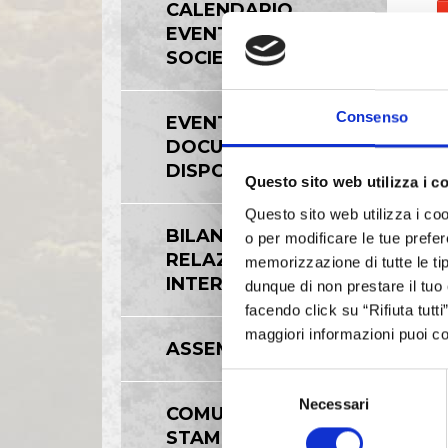
CALENDARIO
EVENTI
SOCIETARI
Consenso
EVENTI E
DOCUMENTAZIONE
DISPONIBILE
Questo sito web utilizza i c
Questo sito web utilizza i coo
BILANCI E
o per modificare le tue prefer
RELAZIONI
memorizzazione di tutte le tip
INTERMEDIE
dunque di non prestare il tuo
facendo click su “Rifiuta tutt
maggiori informazioni puoi co
ASSEMBLEE
Selezione
Necessari
del
COMUNICATI
consenso
STAMPA