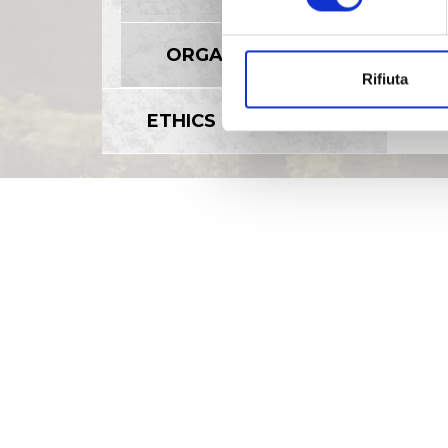
ORGANI SOCIALI
Rifiuta
ETHICS OFFICE