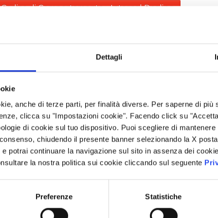
Codice di Comportamento - Internal Dealing
Codice Etico
Procedura Informazione societaria al Mercato
Dettagli
Procedura per le informazioni al Collegio Sindacale
ookie
Procedura Operazioni con Parti Correlate
kie, anche di terze parti, per finalità diverse. Per saperne di più
enze, clicca su "Impostazioni cookie". Facendo click su "Accetta tu
Operazioni con Parti Correlate (documento informativo
ologie di cookie sul tuo dispositivo. Puoi scegliere di mantenere 
 consenso, chiudendo il presente banner selezionando la X posta 
Operazioni con Parti Correlate (documento informativo
i” e potrai continuare la navigazione sul sito in assenza dei cookie
nsultare la nostra politica sui cookie cliccando sul seguente
Pri
Preferenze
Statistiche