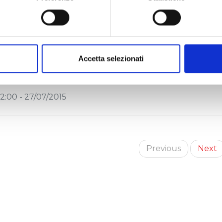
vviso di avvenuto deposito della Relazion
0 giugno 2015 sul quotidiano
2:00 - 04/08/2015
Accetta selezionati
pprovata la Relazione Finanziaria Semestr
2:00 - 27/07/2015
Previous
Next