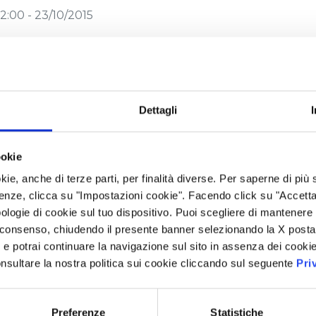
2:00 - 23/10/2015
vviso di avvenuto deposito del Resoconto
30/09/2015
2:00 - 23/10/2015
Dettagli
ookie
imissioni di un consigliere
kie, anche di terze parti, per finalità diverse. Per saperne di più
2:00 - 01/09/2015
enze, clicca su "Impostazioni cookie". Facendo click su "Accetta tu
ologie di cookie sul tuo dispositivo. Puoi scegliere di mantenere 
 consenso, chiudendo il presente banner selezionando la X posta 
vviso di avvenuto deposito della Relazion
i” e potrai continuare la navigazione sul sito in assenza dei cookie
30 giugno 2015
nsultare la nostra politica sui cookie cliccando sul seguente
Pri
2:00 - 04/08/2015
Preferenze
Statistiche