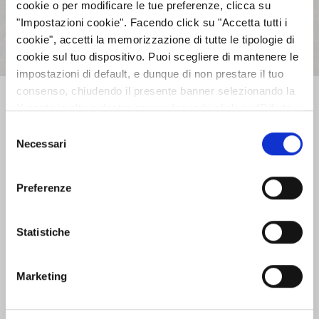
cookie o per modificare le tue preferenze, clicca su
"Impostazioni cookie". Facendo click su "Accetta tutti i
cookie", accetti la memorizzazione di tutte le tipologie di
Previous
Next
cookie sul tuo dispositivo. Puoi scegliere di mantenere le
impostazioni di default, e dunque di non prestare il tuo
consenso, chiudendo il presente banner selezionando la
AZIENDA
X posta in alto a destra oppure facendo click su “Rifiuta
tutti” e potrai continuare la navigazione sul sito in
Selezione
assenza dei cookie diversi da quelli tecnici. Per maggiori
Necessari
del
INVESTOR RELATIONS
informazioni puoi consultare la nostra politica sui cookie
consenso
cliccando sul seguente
Privacy
.
Preferenze
GOVERNANCE
Statistiche
CALENDARIO EVENTI SOCIETARI
Marketing
EVENTI E DOCUMENTAZIONE
DISPONIBILE