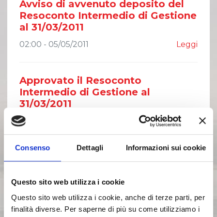
Avviso di avvenuto deposito del
Resoconto Intermedio di Gestione
al 31/03/2011
02:00 - 05/05/2011
Leggi
Approvato il Resoconto
Intermedio di Gestione al
31/03/2011
02:00 - 04/05/2011
Leggi
Consenso
Dettagli
Informazioni sui cookie
Avviso di avvenuta pubblicazione
delle Deliberazioni dell'Assemblea
dei Soci sul quotidiano
Questo sito web utilizza i cookie
02:00 - 14/04/2011
Leggi
Questo sito web utilizza i cookie, anche di terze parti, per
finalità diverse. Per saperne di più su come utilizziamo i