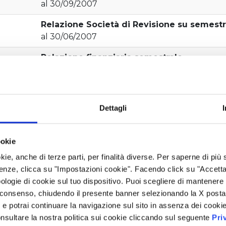
al 30/09/2007
Relazione Società di Revisione su semestr
al 30/06/2007
Relazione finanziaria semestrale
al 30/06/2007
Resoconto intermedio di gestione
al 31/03/2007
Dettagli
Bilancio di esercizio
pubblicato il 31/03/2008
ookie
Progetto di Bilancio di esercizio
kie, anche di terze parti, per finalità diverse. Per saperne di più
pubblicato il 13/03/2008
enze, clicca su "Impostazioni cookie". Facendo click su "Accetta tu
ologie di cookie sul tuo dispositivo. Puoi scegliere di mantenere 
 consenso, chiudendo il presente banner selezionando la X posta 
i” e potrai continuare la navigazione sul sito in assenza dei cookie
nsultare la nostra politica sui cookie cliccando sul seguente
Pri