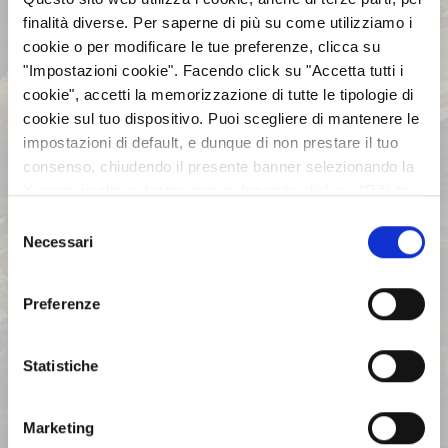
esercizio
finalità diverse. Per saperne di più su come utilizziamo i
pubblicato il 05/04/2007
cookie o per modificare le tue preferenze, clicca su
"Impostazioni cookie". Facendo click su "Accetta tutti i
cookie", accetti la memorizzazione di tutte le tipologie di
AZIENDA
cookie sul tuo dispositivo. Puoi scegliere di mantenere le
impostazioni di default, e dunque di non prestare il tuo
consenso, chiudendo il presente banner selezionando la
INVESTOR RELATIONS
X posta in alto a destra oppure facendo click su “Rifiuta
tutti” e potrai continuare la navigazione sul sito in
Selezione
assenza dei cookie diversi da quelli tecnici. Per maggiori
Necessari
GOVERNANCE
del
informazioni puoi consultare la nostra politica sui cookie
consenso
cliccando sul seguente
Privacy
.
Preferenze
CALENDARIO EVENTI SOCIETARI
Statistiche
EVENTI E DOCUMENTAZIONE
DISPONIBILE
Marketing