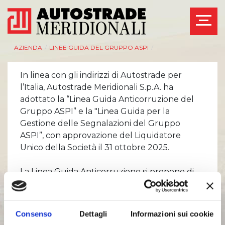
AZIENDA
/
LINEE GUIDA DEL GRUPPO ASPI
/
In linea con gli indirizzi di Autostrade per
l’Italia, Autostrade Meridionali S.p.A. ha
adottato la “Linea Guida Anticorruzione del
Gruppo ASPI” e la "Linea Guida per la
Gestione delle Segnalazioni del Gruppo
ASPI”, con approvazione del Liquidatore
Unico della Società il 31 ottobre 2025.
La Linea Guida Anticorruzione si propone di
fornire ai Destinatari i principi di
controllo/indirizzo e le regole di
comportamento da seguire al fine di
Consenso
Dettagli
Informazioni sui cookie
prevenire e contrastare il verificarsi di