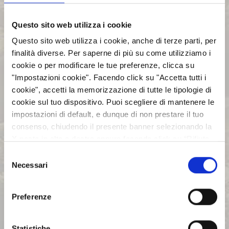
fenomeni corruttivi e, più in generale, di
comportamenti contrari ai valori su cui si basa
Questo sito web utilizza i cookie
l’agire del Gruppo, contribuendo così al
Questo sito web utilizza i cookie, anche di terze parti, per
perseguimento dell’obiettivo “Zero
finalità diverse. Per saperne di più su come utilizziamo i
Corruzione”.
cookie o per modificare le tue preferenze, clicca su
"Impostazioni cookie". Facendo click su "Accetta tutti i
La Linea Guida per la Gestione delle
cookie", accetti la memorizzazione di tutte le tipologie di
Segnalazioni, ha l'obiettivo di formalizzare la
cookie sul tuo dispositivo. Puoi scegliere di mantenere le
governance, i processi e i principi di controllo
impostazioni di default, e dunque di non prestare il tuo
relativi alla gestione delle segnalazioni per
consenso, chiudendo il presente banner selezionando la
tutte le Società del Gruppo ASPI, assicurando
X posta in alto a destra oppure facendo click su “Rifiuta
la piena conformità al Decreto Legislativo 10
tutti” e potrai continuare la navigazione sul sito in
marzo 2023, n. 24.
Selezione
assenza dei cookie diversi da quelli tecnici. Per maggiori
Necessari
del
Linee Guida Anticorruzione del Gruppo
informazioni puoi consultare la nostra politica sui cookie
consenso
cliccando sul seguente
Privacy
.
ASPI;
Preferenze
Linee Guida Gestione delle segnalasioni
del Gruppo ASPI.
Statistiche