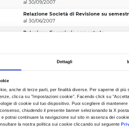
al 30/09/2007
Relazione Società di Revisione su semestr
al 30/06/2007
Relazione finanziaria semestrale
al 30/06/2007
Resoconto intermedio di gestione
al 31/03/2007
Dettagli
Bilancio di esercizio
pubblicato il 31/03/2008
ookie
Progetto di Bilancio di esercizio
kie, anche di terze parti, per finalità diverse. Per saperne di più
pubblicato il 13/03/2008
enze, clicca su "Impostazioni cookie". Facendo click su "Accetta tu
ologie di cookie sul tuo dispositivo. Puoi scegliere di mantenere 
 consenso, chiudendo il presente banner selezionando la X posta 
i” e potrai continuare la navigazione sul sito in assenza dei cookie
nsultare la nostra politica sui cookie cliccando sul seguente
Pri