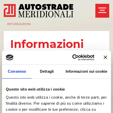
INFORMAZIONI
/
Informazioni
Autostrade Meridionali S.p.A. rende noto che,
in data 29/04/2024 è stata iscritta presso il
Registro delle Imprese di Napoli la delibera
Consenso
Dettagli
Informazioni sui cookie
dell'assemblea straordinaria tenutasi
il 08/04/2024 nel corso della quale è stato, tra
l'altro, approvato lo scioglimento volontario
Questo sito web utilizza i cookie
della Società .
Questo sito web utilizza i cookie, anche di terze parti, per
Con l'iscrizione della suddetta delibera si sono
finalità diverse. Per saperne di più su come utilizziamo i
prodotti pertanto gli effetti dello
cookie o per modificare le tue preferenze, clicca su