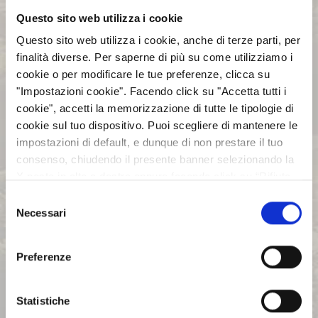
Dirigente Preposto alla redazione dei
Questo sito web utilizza i cookie
documenti contabili societari
Questo sito web utilizza i cookie, anche di terze parti, per
finalità diverse. Per saperne di più su come utilizziamo i
cookie o per modificare le tue preferenze, clicca su
"Impostazioni cookie". Facendo click su "Accetta tutti i
AZIENDA
cookie", accetti la memorizzazione di tutte le tipologie di
cookie sul tuo dispositivo. Puoi scegliere di mantenere le
MANAGEMENT
impostazioni di default, e dunque di non prestare il tuo
consenso, chiudendo il presente banner selezionando la
X posta in alto a destra oppure facendo click su “Rifiuta
BILANCI E RELAZIONI
tutti” e potrai continuare la navigazione sul sito in
Selezione
INTERMEDIE
assenza dei cookie diversi da quelli tecnici. Per maggiori
Necessari
del
informazioni puoi consultare la nostra politica sui cookie
consenso
cliccando sul seguente
Privacy
.
AZIONISTI
Preferenze
MODELLO ORGANIZZATIVO
Statistiche