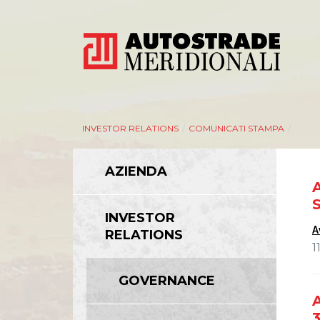
INVESTOR RELATIONS
/
COMUNICATI STAMPA
/
AZIENDA
A
AZIENDA
INVESTOR
A
RELATIONS
Management
1
Bilanci e relazioni intermedie
GOVERNANCE
Azionisti
A
Modello Organizzativo