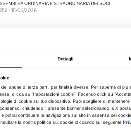
SSEMBLEA ORDINARIA E STRAORDINARIA DEI SOCI
6:56 - 15/04/2026
eliberazioni Assembleari e Avviso di avve
elazione Finanziaria Annuale al 31/12/202
eliberazioni Assembleari e Avviso di avvenuto deposito della Relazion
1/12/202
5
Dettagli
5:01 - 15/04/2026
ookie
vviso di avvenuto deposito del Progetto d
kie, anche di terze parti, per finalità diverse. Per saperne di più
nnuale al 31 dicembre 2025, della Relazio
enze, clicca su "Impostazioni cookie". Facendo click su "Accetta tu
li Assetti Proprietari, della Relazione sul
ologie di cookie sul tuo dispositivo. Puoi scegliere di mantenere 
2026 e sui Compensi Corrisposti 2025
 consenso, chiudendo il presente banner selezionando la X posta 
i” e potrai continuare la navigazione sul sito in assenza dei cookie
vviso di avvenuto deposito del Progetto di Relazione Finanziaria Ann
nsultare la nostra politica sui cookie cliccando sul seguente
Pri
elazione sul Governo Societario e gli Assetti Proprietari, della Relazion