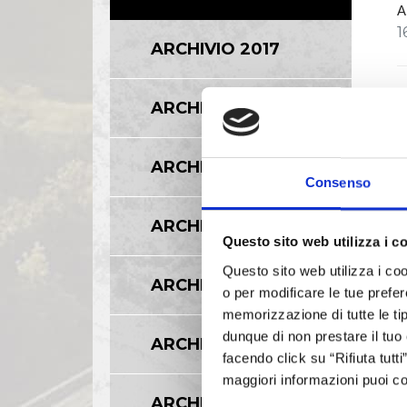
A
1
ARCHIVIO 2017
D
ARCHIVIO 2016
R
D
ARCHIVIO 2015
3
Consenso
1
ARCHIVIO 2014
Questo sito web utilizza i c
A
Questo sito web utilizza i coo
ARCHIVIO 2013
A
o per modificare le tue prefer
g
memorizzazione di tutte le tip
dunque di non prestare il tuo
ARCHIVIO 2012
facendo click su “Rifiuta tutt
A
maggiori informazioni puoi co
R
ARCHIVIO 2011