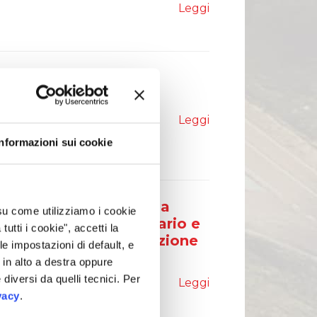
Leggi
nuto deposito della
5
Leggi
e Finanziaria Annuale al
Informazioni sui cookie
i Relazione Finanziaria
 su come utilizziamo i cookie
ne sul Governo Societario e
tti i cookie", accetti la
la Politica di Remunerazione
le impostazioni di default, e
in alto a destra oppure
 diversi da quelli tecnici. Per
Leggi
uale al 31 dicembre 202
5
, della
vacy
.
e sulla Politica di