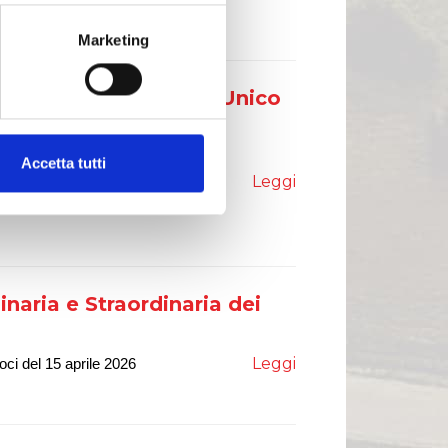
Marketing
trative del Liquidatore Unico
 parte straordinaria
l 15 aprile 2026
Accetta tutti
Leggi
ul punto 1 e 2 parte ordinaria e sul
 15 aprile 2026
naria e Straordinaria dei
Leggi
oci del 1
5
aprile 202
6