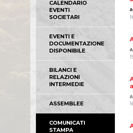
CALENDARIO
Linee Guida del Gruppo ASPI
EVENTI
A
SOCIETARI
1
EVENTI E
A
DOCUMENTAZIONE
DISPONIBILE
A
1
BILANCI E
RELAZIONI
A
INTERMEDIE
a
A
ASSEMBLEE
1
COMUNICATI
STAMPA