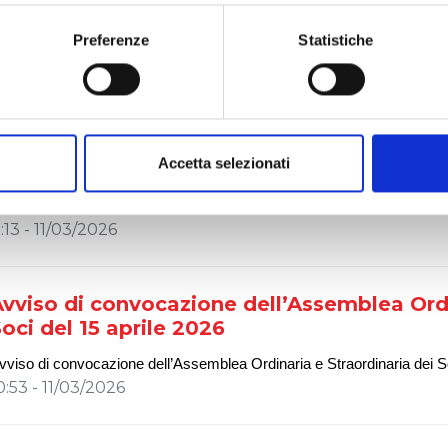
emunerazione 202
6
e sui Compensi Corrisposti 202
5
8:57 - 23/03/2026
Preferenze
Statistiche
vviso di disponibilità delle relazioni illus
ul punto 1 e 2 parte ordinaria e sul punto 1
ell'Assemblea Ordinaria e Straordinaria de
Accetta selezionati
vviso di disponibilità delle relazioni illustrative del Liquidatore Unico s
unto 1 parte
straordinaria dell'Assemblea Ordinaria e Straordinaria del
1:13 - 11/03/2026
vviso di convocazione dell’Assemblea Ordi
oci del 15 aprile 2026
vviso di convocazione dell’Assemblea Ordinaria
e Straordinaria
dei S
0:53 - 11/03/2026