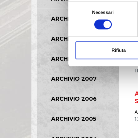
R
Selezione
1
Necessari
del
ARCHIVIO 2010
consenso
A
s
ARCHIVIO 2009
d
Rifiuta
A
ARCHIVIO 2008
p
1
ARCHIVIO 2007
A
ARCHIVIO 2006
S
A
ARCHIVIO 2005
1