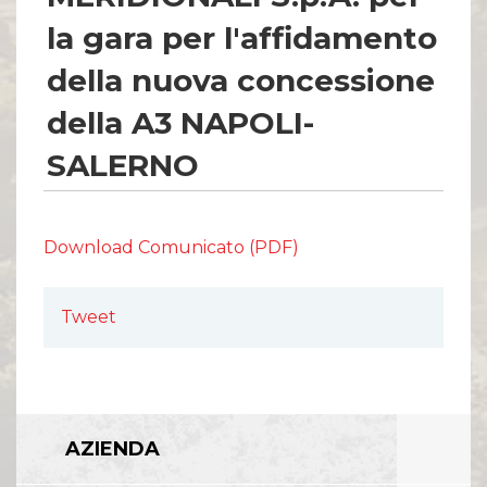
Comunicati Stampa
Organi Sociali
la gara per l'affidamento
ETHICS OFFICE
della nuova concessione
della A3 NAPOLI-
SALERNO
Download Comunicato (PDF)
Tweet
AZIENDA