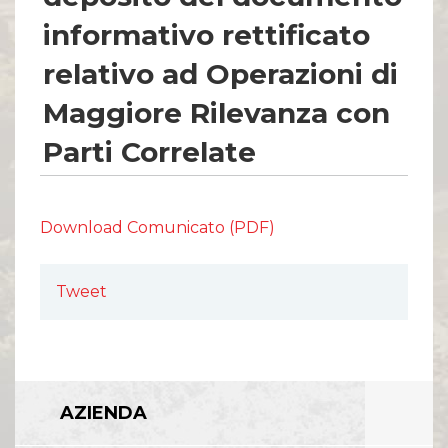
Comunicati Stampa
Organi Sociali
informativo rettificato
ETHICS OFFICE
relativo ad Operazioni di
Maggiore Rilevanza con
Parti Correlate
Download Comunicato (PDF)
Tweet
AZIENDA