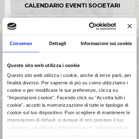
CALENDARIO EVENTI SOCIETARI
EVENTI E DOCUMENTAZIONE
DISPONIBILE
Consenso
Dettagli
Informazioni sui cookie
BILANCI E RELAZIONI
INTERMEDIE
Questo sito web utilizza i cookie
Questo sito web utilizza i cookie, anche di terze parti, per
ASSEMBLEE
finalità diverse. Per saperne di più su come utilizziamo i
cookie o per modificare le tue preferenze, clicca su
"Impostazioni cookie". Facendo click su "Accetta tutti i
COMUNICATI STAMPA
cookie", accetti la memorizzazione di tutte le tipologie di
cookie sul tuo dispositivo. Puoi scegliere di mantenere le
impostazioni di default, e dunque di non prestare il tuo
ARCHIVIO 2017
consenso, chiudendo il presente banner selezionando la
X posta in alto a destra oppure facendo click su “Rifiuta