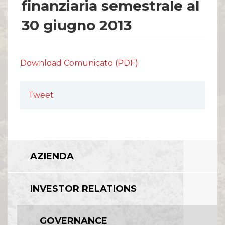
Comunicati Stampa
finanziaria semestrale al
Organi Sociali
30 giugno 2013
ETHICS OFFICE
Download Comunicato (PDF)
Tweet
AZIENDA
INVESTOR RELATIONS
GOVERNANCE