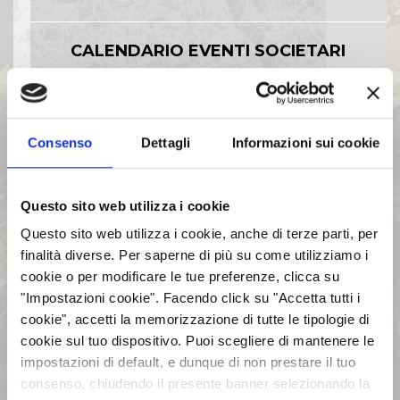
CALENDARIO EVENTI SOCIETARI
EVENTI E DOCUMENTAZIONE
DISPONIBILE
Consenso
Dettagli
Informazioni sui cookie
BILANCI E RELAZIONI
Questo sito web utilizza i cookie
INTERMEDIE
Questo sito web utilizza i cookie, anche di terze parti, per
finalità diverse. Per saperne di più su come utilizziamo i
ASSEMBLEE
cookie o per modificare le tue preferenze, clicca su
"Impostazioni cookie". Facendo click su "Accetta tutti i
cookie", accetti la memorizzazione di tutte le tipologie di
COMUNICATI STAMPA
cookie sul tuo dispositivo. Puoi scegliere di mantenere le
impostazioni di default, e dunque di non prestare il tuo
ARCHIVIO 2017
consenso, chiudendo il presente banner selezionando la