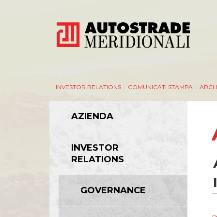
INVESTOR RELATIONS
/
COMUNICATI STAMPA
/
ARCHI
AZIENDA
AZIENDA
INVESTOR
RELATIONS
Management
Bilanci e relazioni intermedie
GOVERNANCE
Azionisti
Modello Organizzativo