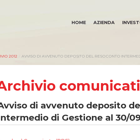
HOME
AZIENDA
INVEST
VIO 2012
/
AVVISO DI AVVENUTO DEPOSITO DEL RESOCONTO INTERMEDI
Archivio comunicat
INVESTOR RELATIONS
E
Avviso di avvenuto deposito d
Governance
Intermedio di Gestione al 30/0
Calendario eventi societari
Eventi e documentazione disponibile
Bilanci e relazioni intermedie