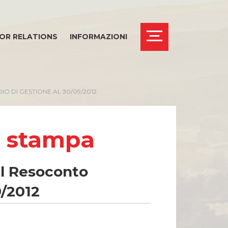
OR RELATIONS
INFORMAZIONI
O DI GESTIONE AL 30/09/2012
i stampa
THICS OFFICE
el Resoconto
9/2012