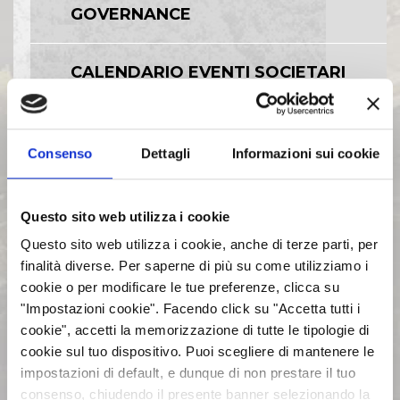
GOVERNANCE
CALENDARIO EVENTI SOCIETARI
EVENTI E DOCUMENTAZIONE
DISPONIBILE
Consenso
Dettagli
Informazioni sui cookie
BILANCI E RELAZIONI
Questo sito web utilizza i cookie
INTERMEDIE
Questo sito web utilizza i cookie, anche di terze parti, per
finalità diverse. Per saperne di più su come utilizziamo i
ASSEMBLEE
cookie o per modificare le tue preferenze, clicca su
"Impostazioni cookie". Facendo click su "Accetta tutti i
cookie", accetti la memorizzazione di tutte le tipologie di
COMUNICATI STAMPA
cookie sul tuo dispositivo. Puoi scegliere di mantenere le
impostazioni di default, e dunque di non prestare il tuo
consenso, chiudendo il presente banner selezionando la