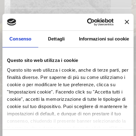
EVENTI E DOCUMENTAZIONE
DISPONIBILE
Consenso
Dettagli
Informazioni sui cookie
BILANCI E RELAZIONI
INTERMEDIE
Questo sito web utilizza i cookie
Questo sito web utilizza i cookie, anche di terze parti, per
ASSEMBLEE
finalità diverse. Per saperne di più su come utilizziamo i
cookie o per modificare le tue preferenze, clicca su
COMUNICATI STAMPA
"Impostazioni cookie". Facendo click su "Accetta tutti i
cookie", accetti la memorizzazione di tutte le tipologie di
cookie sul tuo dispositivo. Puoi scegliere di mantenere le
ARCHIVIO 2017
impostazioni di default, e dunque di non prestare il tuo
consenso, chiudendo il presente banner selezionando la
X posta in alto a destra oppure facendo click su “Rifiuta
ARCHIVIO 2016
tutti” e potrai continuare la navigazione sul sito in