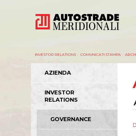
INVESTOR RELATIONS
/
COMUNICATI STAMPA
/
ARCH
AZIENDA
AZIENDA
INVESTOR
RELATIONS
Management
Bilanci e relazioni intermedie
GOVERNANCE
Azionisti
D
Modello Organizzativo