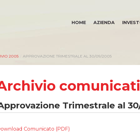
HOME
AZIENDA
INVEST
IVIO 2005
/
APPROVAZIONE TRIMESTRALE AL 30/09/2005
Archivio comunicat
INVESTOR RELATIONS
E
Approvazione Trimestrale al 3
Governance
Calendario eventi societari
Eventi e documentazione disponibile
ownload Comunicato (PDF)
Bilanci e relazioni intermedie