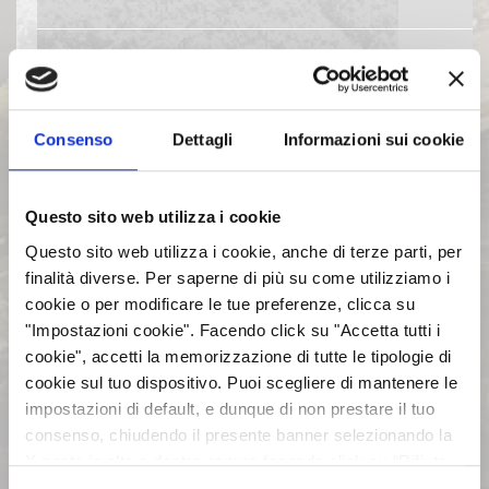
EVENTI E DOCUMENTAZIONE
DISPONIBILE
Consenso
Dettagli
Informazioni sui cookie
BILANCI E RELAZIONI
INTERMEDIE
Questo sito web utilizza i cookie
Questo sito web utilizza i cookie, anche di terze parti, per
ASSEMBLEE
finalità diverse. Per saperne di più su come utilizziamo i
cookie o per modificare le tue preferenze, clicca su
COMUNICATI STAMPA
"Impostazioni cookie". Facendo click su "Accetta tutti i
cookie", accetti la memorizzazione di tutte le tipologie di
cookie sul tuo dispositivo. Puoi scegliere di mantenere le
ARCHIVIO 2017
impostazioni di default, e dunque di non prestare il tuo
consenso, chiudendo il presente banner selezionando la
X posta in alto a destra oppure facendo click su “Rifiuta
ARCHIVIO 2016
tutti” e potrai continuare la navigazione sul sito in