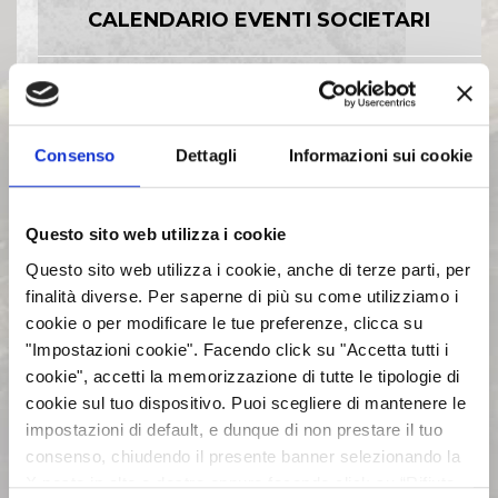
CALENDARIO EVENTI SOCIETARI
EVENTI E DOCUMENTAZIONE
DISPONIBILE
Consenso
Dettagli
Informazioni sui cookie
BILANCI E RELAZIONI
INTERMEDIE
Questo sito web utilizza i cookie
Questo sito web utilizza i cookie, anche di terze parti, per
ASSEMBLEE
finalità diverse. Per saperne di più su come utilizziamo i
cookie o per modificare le tue preferenze, clicca su
"Impostazioni cookie". Facendo click su "Accetta tutti i
COMUNICATI STAMPA
cookie", accetti la memorizzazione di tutte le tipologie di
cookie sul tuo dispositivo. Puoi scegliere di mantenere le
impostazioni di default, e dunque di non prestare il tuo
ARCHIVIO 2017
consenso, chiudendo il presente banner selezionando la
X posta in alto a destra oppure facendo click su “Rifiuta