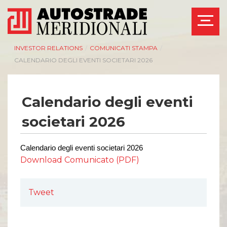
INVESTOR RELATIONS
/
COMUNICATI STAMPA
/
CALENDARIO DEGLI EVENTI SOCIETARI 2026
Calendario degli eventi
AZIENDA
INVESTOR RELATIONS
societari 2026
Management
Governance
Bilanci e relazioni
Calendario eventi
Calendario degli eventi societari 202
6
intermedie
societari
Download Comunicato (PDF)
Azionisti
Eventi e
documentazione
Modello Organizzativo
disponibile
Linee Guida del
Tweet
Bilanci e relazioni
Gruppo ASPI
intermedie
Assemblee