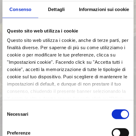
Consenso
Dettagli
Informazioni sui cookie
ASSEMBLEE
Questo sito web utilizza i cookie
COMUNICATI STAMPA
Questo sito web utilizza i cookie, anche di terze parti, per
finalità diverse. Per saperne di più su come utilizziamo i
ARCHIVIO 2017
cookie o per modificare le tue preferenze, clicca su
"Impostazioni cookie". Facendo click su "Accetta tutti i
cookie", accetti la memorizzazione di tutte le tipologie di
ARCHIVIO 2016
cookie sul tuo dispositivo. Puoi scegliere di mantenere le
impostazioni di default, e dunque di non prestare il tuo
ARCHIVIO 2015
consenso, chiudendo il presente banner selezionando la
X posta in alto a destra oppure facendo click su “Rifiuta
tutti” e potrai continuare la navigazione sul sito in
Selezione
ARCHIVIO 2014
assenza dei cookie diversi da quelli tecnici. Per maggiori
Necessari
del
informazioni puoi consultare la nostra politica sui cookie
consenso
cliccando sul seguente
Privacy
.
ARCHIVIO 2013
Preferenze