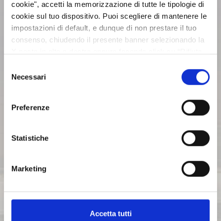
cookie", accetti la memorizzazione di tutte le tipologie di
cookie sul tuo dispositivo. Puoi scegliere di mantenere le
ASSEMBLEE
impostazioni di default, e dunque di non prestare il tuo
consenso, chiudendo il presente banner selezionando la
X posta in alto a destra oppure facendo click su “Rifiuta
COMUNICATI STAMPA
tutti” e potrai continuare la navigazione sul sito in
Selezione
assenza dei cookie diversi da quelli tecnici. Per maggiori
Necessari
del
ARCHIVIO 2017
informazioni puoi consultare la nostra politica sui cookie
consenso
cliccando sul seguente
Privacy
.
Preferenze
ARCHIVIO 2016
Statistiche
ARCHIVIO 2015
Marketing
ARCHIVIO 2014
Accetta tutti
ARCHIVIO 2013