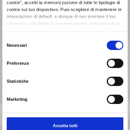
cookie", accetti la memorizzazione di tutte le tipologie di
cookie sul tuo dispositivo. Puoi scegliere di mantenere le
ASSEMBLEE
impostazioni di default, e dunque di non prestare il tuo
consenso, chiudendo il presente banner selezionando la
X posta in alto a destra oppure facendo click su “Rifiuta
COMUNICATI STAMPA
tutti” e potrai continuare la navigazione sul sito in
Selezione
assenza dei cookie diversi da quelli tecnici. Per maggiori
Necessari
del
ARCHIVIO 2017
informazioni puoi consultare la nostra politica sui cookie
consenso
cliccando sul seguente
Privacy
.
Preferenze
ARCHIVIO 2016
Statistiche
ARCHIVIO 2015
Marketing
ARCHIVIO 2014
Accetta tutti
ARCHIVIO 2013