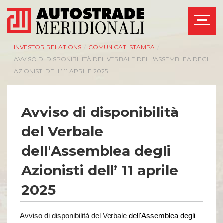
INVESTOR RELATIONS
/
COMUNICATI STAMPA
/
AVVISO DI DISPONIBILITÀ DEL VERBALE DELL'ASSEMBLEA DEGLI
AZIONISTI DELL’ 11 APRILE 2025
AZIENDA
INVESTOR RELATIONS
Avviso di disponibilità
del Verbale
Management
Governance
Bilanci e relazioni
Calendario eventi
dell'Assemblea degli
intermedie
societari
Azionisti
Eventi e
Azionisti dell’ 11 aprile
documentazione
Modello Organizzativo
disponibile
2025
Linee Guida del
Bilanci e relazioni
Gruppo ASPI
intermedie
Assemblee
Avviso di disponibilità del Verbale
dell'Assemblea degli