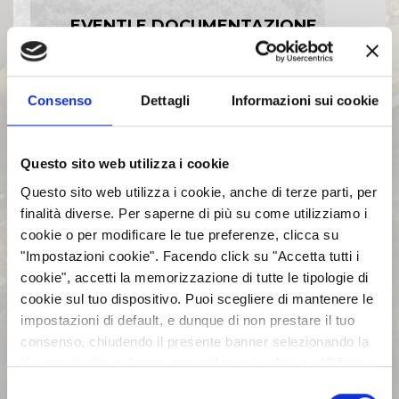
EVENTI E DOCUMENTAZIONE
DISPONIBILE
Consenso
Dettagli
Informazioni sui cookie
BILANCI E RELAZIONI
INTERMEDIE
Questo sito web utilizza i cookie
ASSEMBLEE
Questo sito web utilizza i cookie, anche di terze parti, per
finalità diverse. Per saperne di più su come utilizziamo i
cookie o per modificare le tue preferenze, clicca su
COMUNICATI STAMPA
"Impostazioni cookie". Facendo click su "Accetta tutti i
cookie", accetti la memorizzazione di tutte le tipologie di
ARCHIVIO 2017
cookie sul tuo dispositivo. Puoi scegliere di mantenere le
impostazioni di default, e dunque di non prestare il tuo
consenso, chiudendo il presente banner selezionando la
ARCHIVIO 2016
X posta in alto a destra oppure facendo click su “Rifiuta
tutti” e potrai continuare la navigazione sul sito in
Selezione