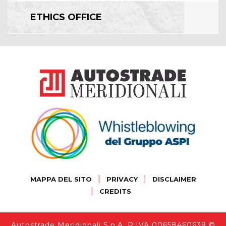
ETHICS OFFICE
|
|
MAPPA DEL SITO
PRIVACY
DISCLAIMER
|
CREDITS
Autostrade Meridionali S.p.A. P.IVA 00658460639 ©